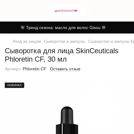
🌸 Тренд сезона: масло для волос Gisou 🌸
Уход за лицом
Сыворотки и ампулы
Сыворотки и ампулы Б
Сыворотка для лица SkinCeuticals
Phloretin CF, 30 мл
Артикул:
Phloretin CF
Оставить отзыв
НОВИНКА