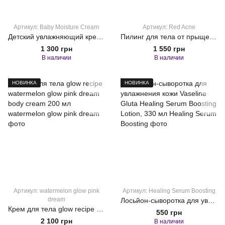
Артикул: Baby Moisture Cream
Артикул: Red Acne
Детский увлажняющий крем для тела Goongbe Baby Moisture Cream, 180ml
Пилинг для тела от прыщей Medicube Red Acne Body Peeling Shot 110 g
1 300 грн
1 550 грн
В наличии
В наличии
НОВИНКА
НОВИНКА
Артикул: watermelon glow pink
Артикул: Healing Serum Boosting
dream
Лосьйон-сыворотка для увлажнения кожи Vaseline Gluta Healing Serum Boosting Lotion, 330 мл
Крем для тела glow recipe watermelon glow pink dream body cream 200 мл
550 грн
2 100 грн
В наличии