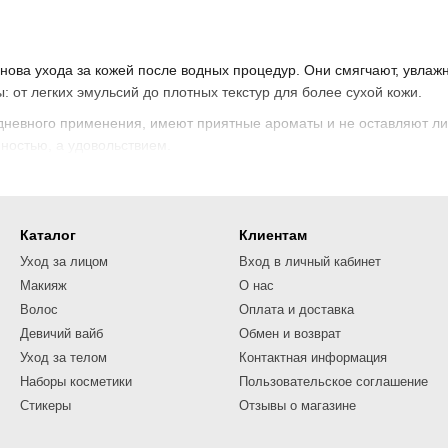
нова ухода за кожей после водных процедур. Они смягчают, увла
 от легких эмульсий до плотных текстур для более сухой кожи.
невного применения, имеют приятные ароматы и не оставляют лип
нностью, а удовольствием.
Каталог
Клиентам
Уход за лицом
Вход в личный кабинет
Макияж
О нас
Волос
Оплата и доставка
Девичий вайб
Обмен и возврат
Уход за телом
Контактная информация
Наборы косметики
Пользовательское соглашение
Стикеры
Отзывы о магазине