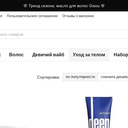
🌸 Тренд сезона: масло для волос Gisou 🌸
ия
Пользовательское соглашение
Отзывы о магазине
ж
Волос
Девичий вайб
Уход за телом
Набор
по популярности
сначала дешев
Сортировка: