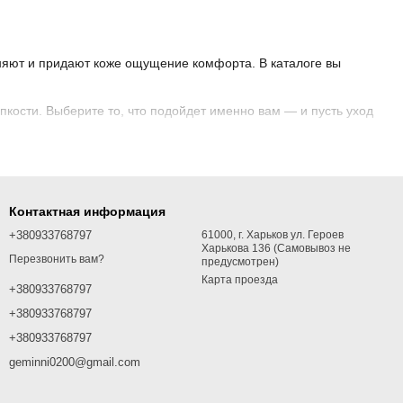
жняют и придают коже ощущение комфорта. В каталоге вы
кости. Выберите то, что подойдет именно вам — и пусть уход
Контактная информация
+380933768797
61000, г. Харьков ул. Героев
Харькова 136 (Самовывоз не
Перезвонить вам?
предусмотрен)
Карта проезда
+380933768797
+380933768797
+380933768797
geminni0200@gmail.com