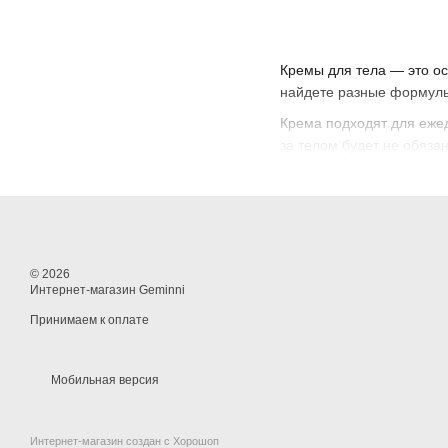
Кремы для тела — это ос
найдете разные формулы:
Крема подходят для ежед
за телом будет не обяза
© 2026
Интернет-магазин Geminni
Принимаем к оплате
Мобильная версия
Интернет-магазин создан с Хорошоп