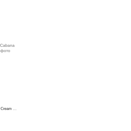
Крем для тела Sol de Janeiro Coco Cabana Cream 240 мл