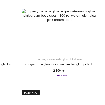
Артикул: watermelon glow pink dream
Детский увлажняющий крем для тела Goongbe Baby Moisture Cream, 180ml
Крем для тела glow recipe watermelon glow pink dream body cream 200 мл
2 100 грн
В наличии
НОВИНКА