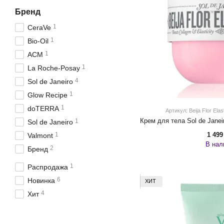
Бренд
1
CeraVe
1
Bio-Oil
1
ACM
1
La Roche-Posay
4
Sol de Janeiro
1
Glow Recipe
1
doTERRA
Артикул: Beija Flor Elast
1
Sol de Janeiro
1 499
1
Valmont
В нал
2
Бренд
1
Распродажа
6
Новинка
ХИТ
4
Хит