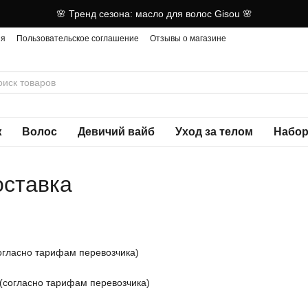
🌸 Тренд сезона: масло для волос Gisou 🌸
ия
Пользовательское соглашение
Отзывы о магазине
ж
Волос
Девичий вайб
Уход за телом
Набор
оставка
:
согласно тарифам перевозчика)
 (согласно тарифам перевозчика)