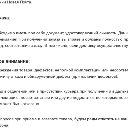
нии Новая Почта.
каза:
бходимо иметь при себе документ, удостоверяющий личность. Дан
нимание! При получении заказа вы вправе и обязаны полностью про
, соответствие заказу. В том числе, если доставку осуществляет к
ое внимание:
реждения товара, дефектов, неполной комплектации или несоответс
ричину отказа и обнаруженный дефект (при наличии дефектов).
ар в отделении или в присутствии курьера при получении и в даль
лектацию, несоответствие или другие недостатки, по которым нево
может быть отказано.
опросов при приеме и возврате товара, будем рады ответить на ва
фона: