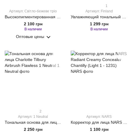
1
Артикул: Світло-бежеве тріо
Артикул: Finland
Высокопигментированная кремовая основа Kryolan Ultra Светло-бежевое трио 40 г
Увлажняющий тональный крем Nars Pure Radiant Tinted Moisturizer Finland 50 ml
2 100 грн
1 299 грн
В наличии
В наличии
Оптовые цены
2
Артикул: 1 Neutral
Артикул: NARS
Тональная основа для лица Charlotte Tilbury Airbrush Flawless 1 Neutral
Корректор для лица NARS Radiant Creamy Concealer Chantilly (Light 1 - 1231)
2 250 грн
1 100 грн