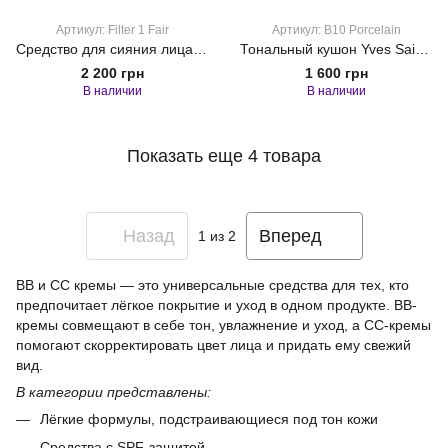
Артикул: Filter 1 Fair
Артикул: B10 Porcelain
Средство для сияния лица Charlotte Tilbury Hollywood Flawless Filter 1 Fair, 30 мл
Тональный кушон Yves Saint Laurent Touche Éclat Glow-Pact Cushion, B10 Porcelain
2 200 грн
1 600 грн
В наличии
В наличии
Показать еще 4 товара
Назад
Вперед
1
из 2
BB и CC кремы — это универсальные средства для тех, кто
предпочитает лёгкое покрытие и уход в одном продукте. BB-
кремы совмещают в себе тон, увлажнение и уход, а CC-кремы
помогают скорректировать цвет лица и придать ему свежий
вид.
В категории представлены:
Лёгкие формулы, подстраивающиеся под тон кожи
Средства с SPF-защитой