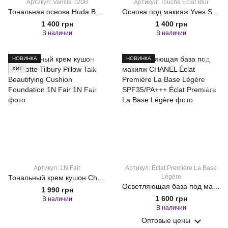
Артикул: Vanilla 120B
Артикул: Touche Éclat Blur
Тональная основа Huda Beauty Fauxlens Foundation Vanilla 120B
Основа под макияж Yves Saint Laurent Touche Éclat Blur Primer 30 ml
1 400 грн
1 400 грн
В наличии
В наличии
НОВИНКА
НОВИНКА
ХИТ
Артикул: 1N Fair
Артикул: Éclat Première La Base
Légère
Тональный крем кушон Charlotte Tilbury Pillow Talk Beautifying Cushion Foundation 1N Fair
Осветляющая база под макияж CHANEL Éclat Première La Base Légère SPF35/PA+++
1 990 грн
1 600 грн
В наличии
В наличии
Оптовые цены