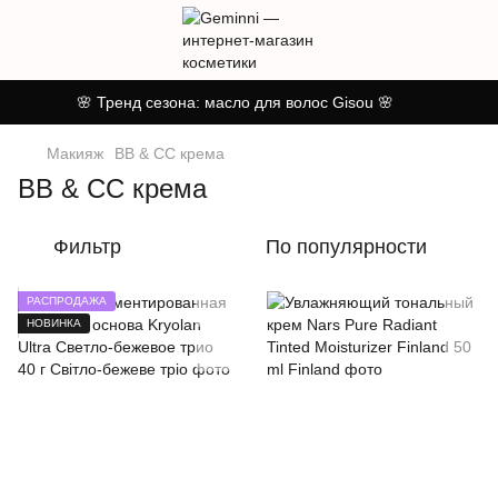
🌸 Тренд сезона: масло для волос Gisou 🌸
Макияж
BB & CC крема
BB & CC крема
Фильтр
По популярности
РАСПРОДАЖА
НОВИНКА