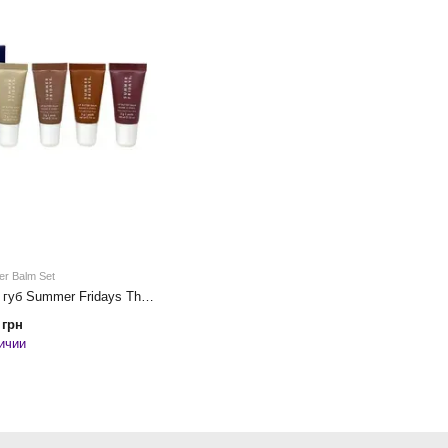
er Balm Set
Набор мини-бальзамов для губ Summer Fridays The Mini Neutrals Lip Butter Balm Set
 грн
ичии