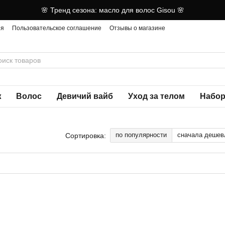
🌸 Тренд сезона: масло для волос Gisou 🌸
ия
Пользовательское соглашение
Отзывы о магазине
ж
Волос
Девичий вайб
Уход за телом
Набор
по популярности
сначала дешев
Сортировка: