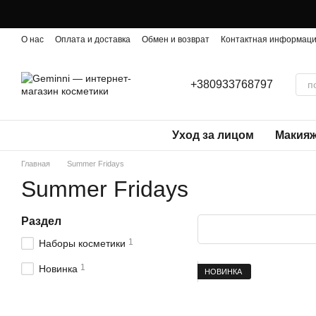
Перейти к основному контенту
О нас
Оплата и доставка
Обмен и возврат
Контактная информац
+380933768797
Уход за лицом
Макия
Главная
Summer Fridays
Summer Fridays
Раздел
1
Наборы косметики
1
Новинка
НОВИНКА