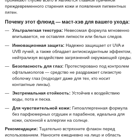
проникают глубже всего и являются главной причиной
преждевременного старения кожи и появления пигментных
пятен.
Почему этот флюид — маст-хэв для вашего ухода:
Ультралегкая текстура:
Невесомая формула мгновенно
впитывается, не оставляя липкости или белых следов.
Инновационная защита:
Надежно защищает от UVA и
UVB лучей, а также обладает антиоксидантным эффектом,
нейтрализуя воздействие загрязнений окружающей среды.
Безопасность для глаз:
Протестировано под контролем
офтальмологов — средство не раздражает слизистую
оболочку глаз (подходит даже для тех, кто носит
контактные линзы).
Экстремальная стойкость:
Устойчив к воздействию
воды, пота и песка.
Для чувствительной кожи:
Гипоаллергенная формула
без парфюмерных отдушек и парабенов, идеальна для
кожи, склонной к аллергии на солнце.
Рекомендации:
Тщательно встряхните флакон перед
использованием. Наносите ежедневно на лицо и область