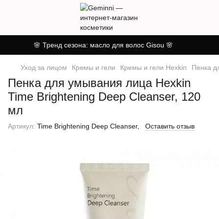
🌸 Тренд сезона: масло для волос Gisou 🌸
Уход за лицом
Кремы и гели
Кремы и гели Hexkin
Пенка д
Пенка для умывания лица Hexkin
Time Brightening Deep Cleanser, 120
мл
Артикул:
Time Brightening Deep Cleanser,
Оставить отзыв