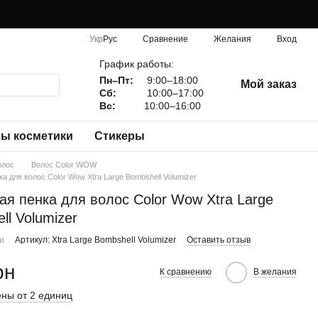
Сравнение
Укр
Рус
Желания
Вход
График работы:
Пн–Пт:
9:00–18:00
Мой заказ
Сб:
10:00–17:00
Вс:
10:00–16:00
ы косметики
Стикеры
олос
Волос Color WOW
а для волос Color Wow Xtra Large Bombshell Volumizer
я пенка для волос Color Wow Xtra Large
ll Volumizer
ии
Артикул: Xtra Large Bombshell Volumizer
Оставить отзыв
рн
К сравнению
В желания
ны от 2 единиц