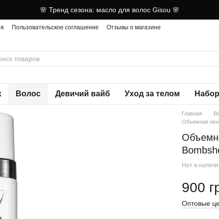
🌸 Тренд сезона: масло для волос Gisou 🌸
ия
Пользовательское соглашение
Отзывы о магазине
ж
Волос
Девичий вайб
Уход за телом
Набор
Главная
В
Объемная пенк
Объемна
Bombshe
Нет в налич
900 г
Оптовые це