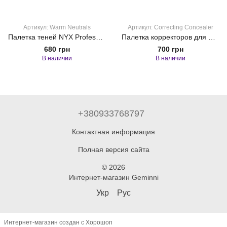
Артикул: Warm Neutrals
Артикул: Correcting Concealer
Палетка теней NYX Professional Makeup Ultimate Warm Neutrals
Палетка корректоров для лица NYX Professional Makeup Palette Conceal Correct Contour Color Correcting Concealer, 9 г
680 грн
700 грн
В наличии
В наличии
+380933768797
Контактная информация
Полная версия сайта
© 2026
Интернет-магазин Geminni
Укр
Рус
Интернет-магазин создан с Хорошоп