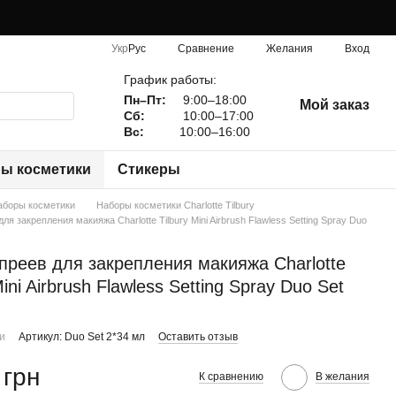
Сравнение
Укр
Рус
Желания
Вход
График работы:
Пн–Пт:
9:00–18:00
Мой заказ
Сб:
10:00–17:00
Вс:
10:00–16:00
ы косметики
Стикеры
аборы косметики
Наборы косметики Charlotte Tilbury
ля закрепления макияжа Charlotte Tilbury Mini Airbrush Flawless Setting Spray Duo
преев для закрепления макияжа Charlotte
Mini Airbrush Flawless Setting Spray Duo Set
ии
Артикул: Duo Set 2*34 мл
Оставить отзыв
 грн
К сравнению
В желания