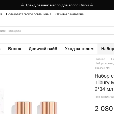
🌸 Тренд сезона: масло для волос Gisou 🌸
ия
Пользовательское соглашение
Отзывы о магазине
ж
Волос
Девичий вайб
Уход за телом
Набор
Главная
Н
Набор спреев д
Set 2*34 мл
Набор с
Tilbury 
2*34 мл
Нет в налич
2 080