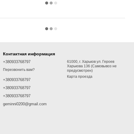
Контактная информация
+380933768797
61000, г. Харьков ул. Героев
Харькова 136 (Самовывоз не
Перезвонить вам?
предусмотрен)
Карта проезда
+380933768797
+380933768797
+380933768797
geminni0200@gmail.com