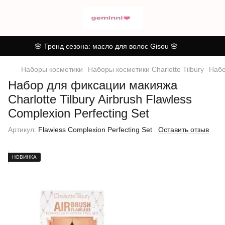
🌸 Тренд сезона: масло для волос Gisou 🌸
Наборы косметики
Наборы косметики Charlotte Tilbury
Набо
Набор для фиксации макияжа
Charlotte Tilbury Airbrush Flawless
Complexion Perfecting Set
Артикул:
Flawless Complexion Perfecting Set
Оставить отзыв
НОВИНКА