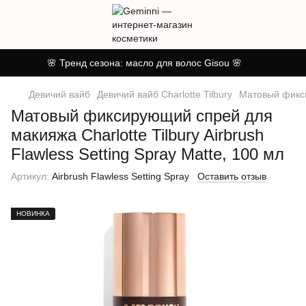
🌸 Тренд сезона: масло для волос Gisou 🌸
Девичий вайб
Девичий вайб Charlotte Tilbury
Матовый фиксир
Матовый фиксирующий спрей для
макияжа Charlotte Tilbury Airbrush
Flawless Setting Spray Matte, 100 мл
Артикул:
Airbrush Flawless Setting Spray
Оставить отзыв
НОВИНКА