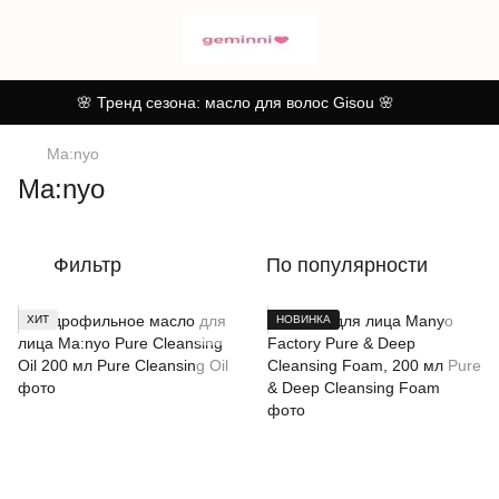
🌸 Тренд сезона: масло для волос Gisou 🌸
Ma:nyo
Ma:nyo
Фильтр
По популярности
ХИТ
НОВИНКА