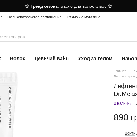
🌸 Тренд сезона: масло для волос Gisou 🌸
ия
Пользовательское соглашение
Отзывы о магазине
ж
Волос
Девичий вайб
Уход за телом
Набор
Главная
У
Лифтинг крем 
Лифтинг
Dr.Mela
В наличии
890 г
Войти
%