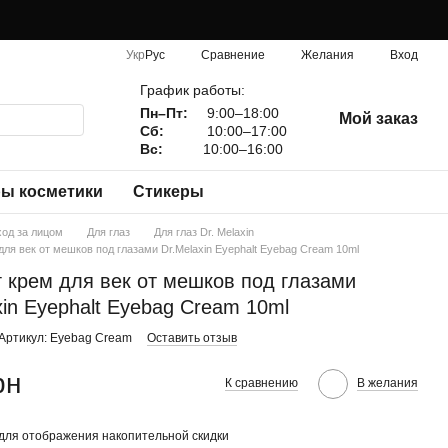
Сравнение
Укр
Рус
Желания
Вход
График работы:
Пн–Пт:
9:00–18:00
Мой заказ
Сб:
10:00–17:00
Вс:
10:00–16:00
ы косметики
Стикеры
ход за лицом
Для глаз
Для глаз Dr. Melaxin
для век от мешков под глазами Dr.Melaxin Eyephalt Eyebag Cream 10ml
 крем для век от мешков под глазами
xin Eyephalt Eyebag Cream 10ml
Артикул: Eyebag Cream
Оставить отзыв
рн
К сравнению
В желания
для отображения накопительной скидки