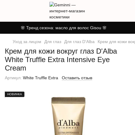
🌸 Тренд сезона: масло для волос Gisou 🌸
Уход за лицом
Для глаз
Для глаз D'Alba
Крем для кожи вокр
Крем для кожи вокруг глаз D'Alba
White Truffle Extra Intensive Eye
Cream
Артикул:
White Truffle Extra
Оставить отзыв
НОВИНКА