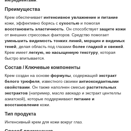
ингредиентами
.
Преимущества
Крем обеспечивает
интенсивное увлажнение и питание
кожи, эффективно борясь с
сухостью
и помогая
восстановить эластичность
. Он способствует
защите кожи
от внешних стрессовых факторов. Средство помогает
уменьшить видимость тонких линий, морщин и видимых
теней
, делая область под глазами
более гладкой и свежей
.
Крем имеет
легкую, но насыщенную текстуру
, которая
быстро впитывается.
Состав / Ключевые компоненты
Крем создан на основе
формулы
, содержащей
экстракт
белого трюфеля
, известного своими
антиоксидантными
свойствами
. Он также наполнен смесью
растительных
экстрактов
(например, масло авокадо и экстракт центеллы
азиатской), которые поддерживают
питание и
восстановление
кожи.
Тип продукта
Интенсивный крем для кожи вокруг глаз.
Способ применения