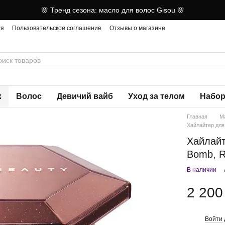
🌸 Тренд сезона: масло для волос Gisou 🌸
ия
Пользовательское соглашение
Отзывы о магазине
ж
Волос
Девичий вайб
Уход за телом
Набор
Главная
М
Хайлайтер для
Хайлай
Bomb, R
В наличии
2 200
Войти
%