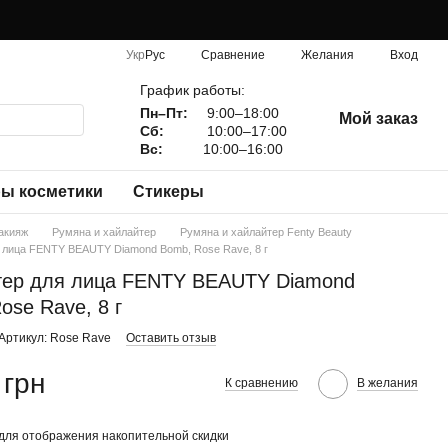
Сравнение
Укр
Рус
Желания
Вход
График работы:
Пн–Пт:
9:00–18:00
Мой заказ
Сб:
10:00–17:00
Вс:
10:00–16:00
ы косметики
Стикеры
акияж
Румяна и хайлайтер
Румяна и хайлайтер Fenty Beauty
 лица FENTY BEAUTY Diamond Bomb, Rose Rave, 8 г
тер для лица FENTY BEAUTY Diamond
ose Rave, 8 г
Артикул: Rose Rave
Оставить отзыв
 грн
К сравнению
В желания
для отображения накопительной скидки