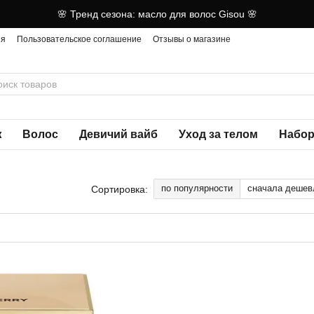
🌸 Тренд сезона: масло для волос Gisou 🌸
ия
Пользовательское соглашение
Отзывы о магазине
ж
Волос
Девичий вайб
Уход за телом
Набор
по популярности
сначала дешев
Сортировка: