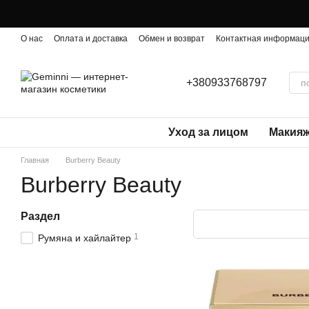
Перейти к основному контенту
О нас
Оплата и доставка
Обмен и возврат
Контактная информац
+380933768797
Уход за лицом
Макия
Главная
Burberry Beauty
Burberry Beauty
Раздел
1
Румяна и хайлайтер