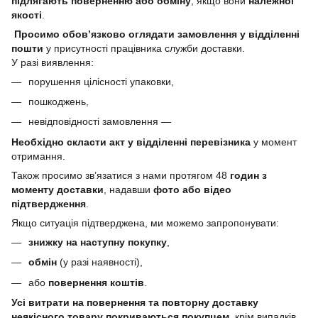
підлягають поверненню або обміну
, якщо вони
належної
якості
.
Просимо обов’язково оглядати замовлення у відділенні
пошти
у присутності працівника служби доставки.
У разі виявлення:
порушення цілісності упаковки,
пошкоджень,
невідповідності замовлення —
Необхідно скласти акт у відділенні перевізника
у момент
отримання.
Також просимо зв’язатися з нами протягом 48
годин з
моменту доставки
, надавши
фото або відео
підтвердження
.
Якщо ситуація підтверджена, ми можемо запропонувати:
знижку на наступну покупку
,
обмін
(у разі наявності),
або
повернення коштів
.
Усі витрати на повернення та повторну доставку
неякісного товару покриваються покупцем
, крім випадків