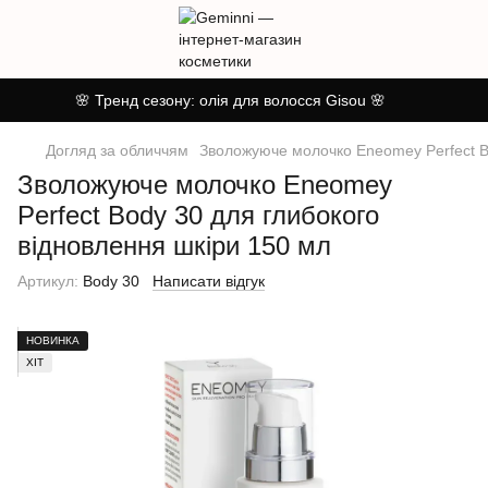
🌸 Тренд сезону: олія для волосся Gisou 🌸
Догляд за обличчям
Зволожуюче молочко Eneomey Perfect Bo
Зволожуюче молочко Eneomey
Perfect Body 30 для глибокого
відновлення шкіри 150 мл
Артикул:
Body 30
Написати відгук
НОВИНКА
ХІТ