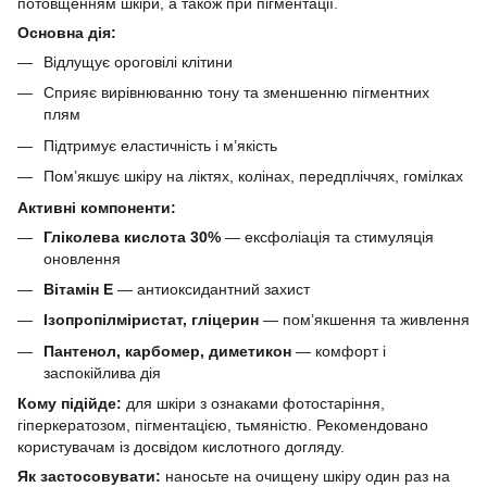
потовщенням шкіри, а також при пігментації.
Основна дія:
Відлущує ороговілі клітини
Сприяє вирівнюванню тону та зменшенню пігментних
плям
Підтримує еластичність і м’якість
Пом’якшує шкіру на ліктях, колінах, передпліччях, гомілках
Активні компоненти:
Гліколева кислота 30%
— ексфоліація та стимуляція
оновлення
Вітамін E
— антиоксидантний захист
Ізопропілміристат, гліцерин
— пом’якшення та живлення
Пантенол, карбомер, диметикон
— комфорт і
заспокійлива дія
Кому підійде:
для шкіри з ознаками фотостаріння,
гіперкератозом, пігментацією, тьмяністю. Рекомендовано
користувачам із досвідом кислотного догляду.
Як застосовувати:
наносьте на очищену шкіру один раз на