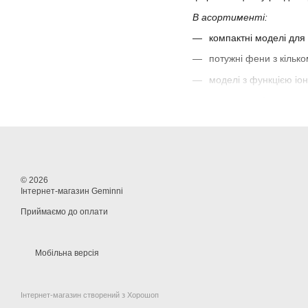
В асортименті:
компактні моделі дл
потужні фени з кіль
моделі з функцією іон
насадки-дифузори та
Фен — це зручність, комф
© 2026
Інтернет-магазин Geminni
Приймаємо до оплати
Мобільна версія
Інтернет-магазин створений з Хорошоп