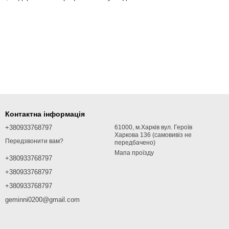
Контактна інформація
+380933768797
61000, м.Харків вул. Героїв
Харкова 136 (самовивіз не
Передзвонити вам?
передбачено)
Мапа проїзду
+380933768797
+380933768797
+380933768797
geminni0200@gmail.com