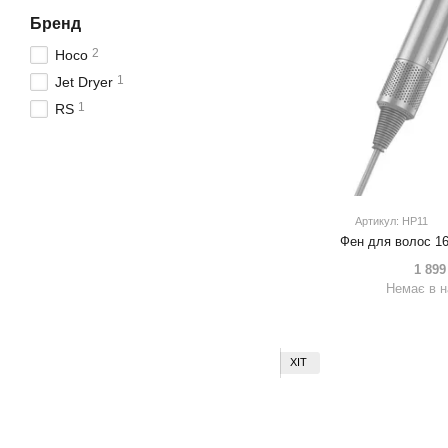
Бренд
2
Hoco
1
Jet Dryer
1
RS
Артикул: HP11
Фен для волос 1
1 899
Немає в н
ХІТ