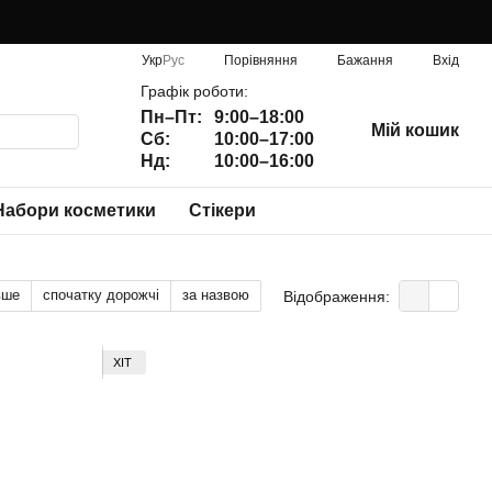
Порівняння
Укр
Рус
Бажання
Вхід
Графік роботи:
Пн–Пт:
9:00–18:00
Мій кошик
Сб:
10:00–17:00
Нд:
10:00–16:00
Набори косметики
Стікери
вше
спочатку дорожчі
за назвою
Відображення:
ХІТ