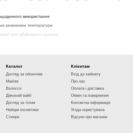
я щоденного використання
кома режимами температури
ізації для дбайливого сушіння
 концентратори
орт і можливість створювати улюблені образи без зайвих зусиль.
Каталог
Клієнтам
Догляд за обличчям
Вхід до кабінету
Макіяж
Про нас
Волосся
Оплата і доставка
Дівчачий вайб
Обмін та повернення
Догляд за тілом
Контактна інформація
Набори косметики
Угода користувача
Стікери
Відгуки про магазин