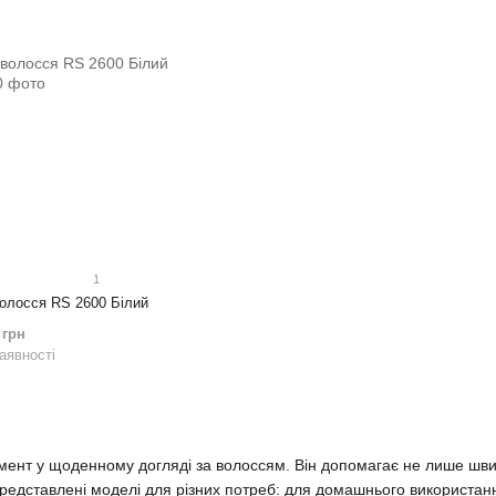
1
олосся RS 2600 Білий
 грн
аявності
мент у щоденному догляді за волоссям. Він допомагає не лише швид
представлені моделі для різних потреб: для домашнього використа