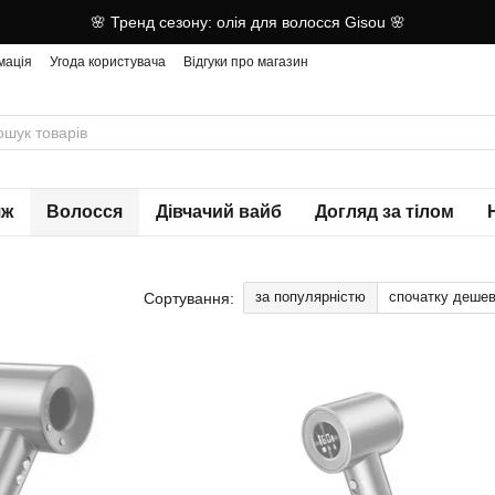
🌸 Тренд сезону: олія для волосся Gisou 🌸
мація
Угода користувача
Відгуки про магазин
яж
Волосся
Дівчачий вайб
Догляд за тілом
за популярністю
спочатку деше
Сортування: