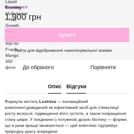
В наявності
1 900 грн
Купити
Увійти
для відображення накопичувальної знижки
%
До обраного
Порівняти
Опис
Відгуки
Формула містить
Lustriva
— інноваційний
компонент,доведений як ефективний засіб для стимуляції
росту волосся, підвищення його густоти, а також покращення
стану шкіри. У поєднанні з потужною дозою біотину — форми,
що в рази краще засвоюється — цей комплекс підтримує
природну красу зсередини.