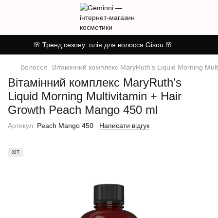
🌸 Тренд сезону: олія для волосся Gisou 🌸
Волосся
Вітамінний комплекс MaryRuth’s Liquid Morning Mult
Вітамінний комплекс MaryRuth’s
Liquid Morning Multivitamin + Hair
Growth Peach Mango 450 ml
Артикул:
Peach Mango 450
Написати відгук
ХІТ