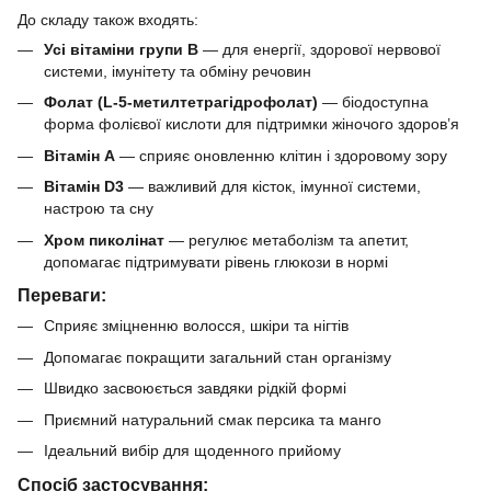
До складу також входять:
Усі вітаміни групи B
— для енергії, здорової нервової
системи, імунітету та обміну речовин
Фолат (L-5-метилтетрагідрофолат)
— біодоступна
форма фолієвої кислоти для підтримки жіночого здоров’я
Вітамін A
— сприяє оновленню клітин і здоровому зору
Вітамін D3
— важливий для кісток, імунної системи,
настрою та сну
Хром пиколінат
— регулює метаболізм та апетит,
допомагає підтримувати рівень глюкози в нормі
Переваги:
Сприяє зміцненню волосся, шкіри та нігтів
Допомагає покращити загальний стан організму
Швидко засвоюється завдяки рідкій формі
Приємний натуральний смак персика та манго
Ідеальний вибір для щоденного прийому
Спосіб застосування: