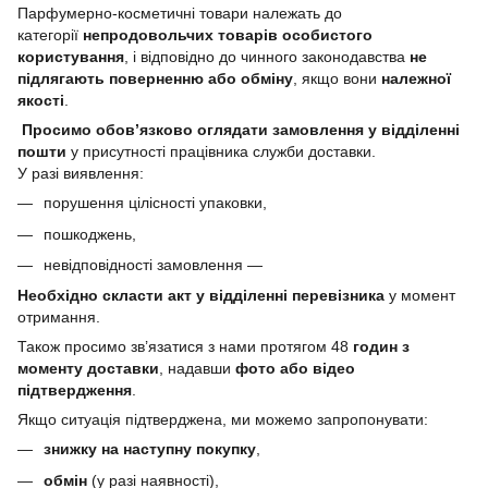
Парфумерно-косметичні товари належать до
категорії
непродовольчих товарів особистого
користування
, і відповідно до чинного законодавства
не
підлягають поверненню або обміну
, якщо вони
належної
якості
.
Просимо обов’язково оглядати замовлення у відділенні
пошти
у присутності працівника служби доставки.
У разі виявлення:
порушення цілісності упаковки,
пошкоджень,
невідповідності замовлення —
Необхідно скласти акт у відділенні перевізника
у момент
отримання.
Також просимо зв’язатися з нами протягом 48
годин з
моменту доставки
, надавши
фото або відео
підтвердження
.
Якщо ситуація підтверджена, ми можемо запропонувати:
знижку на наступну покупку
,
обмін
(у разі наявності),