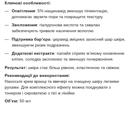
Ключові особливості:
Освітлення
: 5% ніацинамід зменшує пігментацію,
допомагає звузити пори та покращити текстуру.
Зволоження
: гіалуронова кислота та сквалан
забезпечують тривале насичення вологою.
Підтримка бар’єра
: церамід зміцнює захисний шар шкіри,
зменшуючи ризик подразнень.
Додаткові екстракти
: папайя сприяє м’якому оновленню
клітин, солодка заспокоює та зменшує почервоніння.
Результат:
шкіра стає більш рівною, еластичною та свіжою.
Рекомендації до використання:
Наносьте крем вранці та ввечері на очищену шкіру легкими
рухами. Для комплексного ефекту можна поєднувати з
тонером і сироваткою з тієї ж лінійки.
Обʼєм:
50 мл