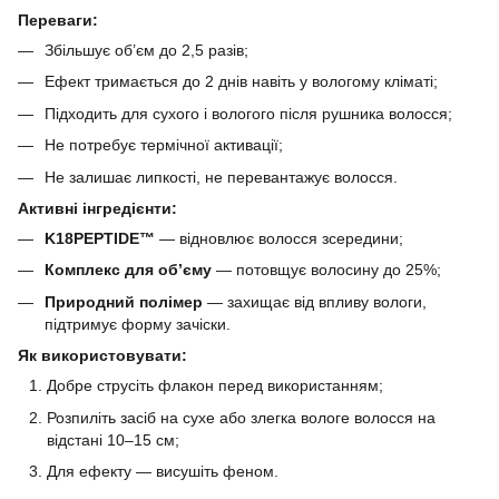
Переваги:
Збільшує об’єм до 2,5 разів;
Ефект тримається до 2 днів навіть у вологому кліматі;
Підходить для сухого і вологого після рушника волосся;
Не потребує термічної активації;
Не залишає липкості, не перевантажує волосся.
Активні інгредієнти:
K18PEPTIDE™
— відновлює волосся зсередини;
Комплекс для об’єму
— потовщує волосину до 25%;
Природний полімер
— захищає від впливу вологи,
підтримує форму зачіски.
Як використовувати:
Добре струсіть флакон перед використанням;
Розпиліть засіб на сухе або злегка вологе волосся на
відстані 10–15 см;
Для ефекту — висушіть феном.