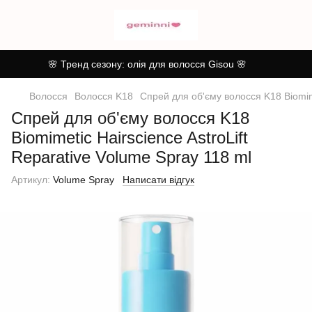
🌸 Тренд сезону: олія для волосся Gisou 🌸
Волосся
Волосся K18
Спрей для об'єму волосся K18 Biomime
Спрей для об'єму волосся K18
Biomimetic Hairscience AstroLift
Reparative Volume Spray 118 ml
Артикул:
Volume Spray
Написати відгук