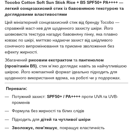
Tocobo Cotton Soft Sun Stick Rice + B5 SPF50+ PA++++ —
легкий сонцезахисний стик із бавовняною текстурою та
доглядовими властивостями
Цей мініатюрний сонцезахисний стик від бренду Tocobo —
справжній маст-хев для щоденного захисту шкіри. Його
шовковиста текстура нагадує бавовняну пінку, яка плавно
ковзає по шкірі, миттєво надаючи захист від шкідливого
сонячного випромінювання та приємне зволоження без
ефекту жирності.
Збагачений
рисовим екстрактом
та
пантенолом
(провітамін B5)
, стик м’яко доглядає навіть за найчутливішою
шкірою. Його компактний формат ідеально підходить для
щоденного використання вдома, на роботі чи у подорожах.
Переваги:
Потужний захист:
SPF50+ / PA++++
проти UVA та UVB-
променів
Формула без жирності та білих слідів
Підходить для
дітей та чутливої шкіри
Зволожує, пом’якшує
, покращує еластичність