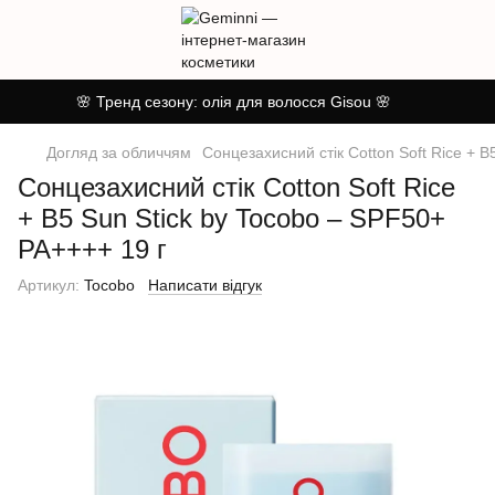
🌸 Тренд сезону: олія для волосся Gisou 🌸
Догляд за обличчям
Сонцезахисний стік Cotton Soft Rice + B
Сонцезахисний стік Cotton Soft Rice
+ B5 Sun Stick by Tocobo – SPF50+
PA++++ 19 г
Артикул:
Tocobo
Написати відгук