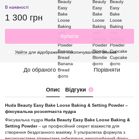
В наявності
1 300 грн
Купити
Увійти
для відображення накопичувальної знижки
%
До обраного
Порівняти
Опис
Відгуки
1
Huda Beauty Easy Bake Loose Baking & Setting Powder –
фіксувальна розсипчаста пудра
Фіксувальна пудра
Huda Beauty Easy Bake Loose Baking &
Setting Powder
– це професійний секрет візажистів для
створення бездоганного макіяжу. Її ультралегка формула з
високочистими пігментами забезпечує аерографічний фініш,