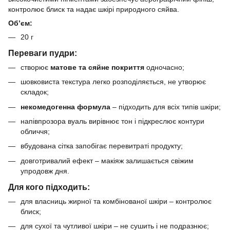
контролює блиск та надає шкірі природного сяйва.
Об’єм:
20 г
Переваги пудри:
створює
матове та сяйне покриття
одночасно;
шовковиста текстура легко розподіляється, не утворює
складок;
некомедогенна формула
– підходить для всіх типів шкіри;
напівпрозора вуаль вирівнює тон і підкреслює контури
обличчя;
вбудована сітка запобігає перевитраті продукту;
довготривалий ефект – макіяж залишається свіжим
упродовж дня.
Для кого підходить:
для власниць жирної та комбінованої шкіри – контролює
блиск;
для сухої та чутливої шкіри – не сушить і не подразнює;