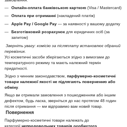
замовлення:
Онлайн-оплата банківською карткою
(Visa / Mastercard)
Оплата при отриманні
(накладений платіж)
Apple Pay / Google Pay
— за наявності у вашому додатку
Безготівковий розрахунок
для юридичних осіб (за
запитом)
Зверніть увагу: комісію за післяплату встановлює обраний
перевізник.
Усі косметичні засоби зберігаються згідно з вимогами до
температурного режиму та мають належний термін
придатності.
Згідно з чинним законодавством,
парфумерно-косметичні
товари належної якості не підлягають поверненню або
обміну
.
Якщо ви отримали замовлення з пошкодженням або іншим
дефектом, будь ласка, зверніться до нас протягом 48 годин
після отримання — ми відправимо вам новий товар.
Повернення
Парфумерно-косметичні товари належать до
категорії
непродовольчих товарів особистого