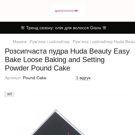
🌸 Тренд сезону: олія для волосся Gisou 🌸
Макіяж
Рум'яна і хайлайтер
Рум'яна і хайлайтер Huda Beau
Розсипчаста пудра Huda Beauty Easy
Bake Loose Baking and Setting
Powder Pound Cake
Артикул:
Pound Cake
1 відгук
ХІТ