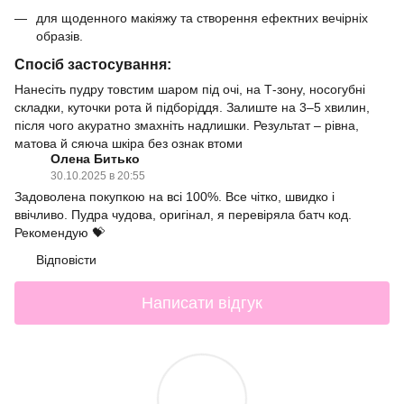
для щоденного макіяжу та створення ефектних вечірніх
образів.
Спосіб застосування:
Нанесіть пудру товстим шаром під очі, на Т-зону, носогубні
складки, куточки рота й підборіддя. Залиште на 3–5 хвилин,
після чого акуратно змахніть надлишки. Результат – рівна,
матова й сяюча шкіра без ознак втоми
Олена Битько
30.10.2025 в 20:55
Задоволена покупкою на всі 100%. Все чітко, швидко і
ввічливо. Пудра чудова, оригінал, я перевіряла батч код.
Рекомендую 💝
Відповісти
Написати відгук