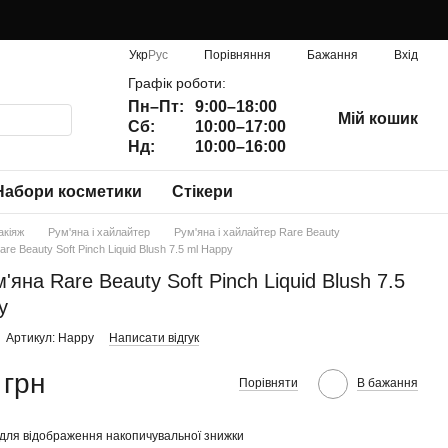
Порівняння
Укр
Рус
Бажання
Вхід
Графік роботи:
Пн–Пт:
9:00–18:00
Мій кошик
Сб:
10:00–17:00
Нд:
10:00–16:00
Набори косметики
Стікери
акіяж
Рум'яна і хайлайтер
Рум'яна і хайлайтер Rare Beauty
are Beauty Soft Pinch Liquid Blush 7.5 ml Happy
м'яна Rare Beauty Soft Pinch Liquid Blush 7.5
y
Артикул: Happy
Написати відгук
 грн
Порівняти
В бажання
для відображення накопичувальної знижки