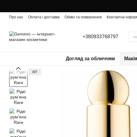
Перейти до основного контенту
Про нас
Оплата і доставка
Обмін та повернення
Контактна інфор
+380933768797
Догляд за обличчям
Макі
ХІТ