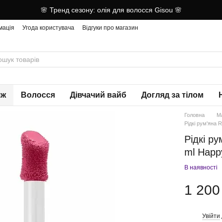
🌸 Тренд сезону: олія для волосся Gisou 🌸
мація
Угода користувача
Відгуки про магазин
яж
Волосся
Дівчачий вайб
Догляд за тілом
Головна
М
Рідкі рум'яна R
Рідкі ру
ml Happ
В наявності
1 200
Увійти
%