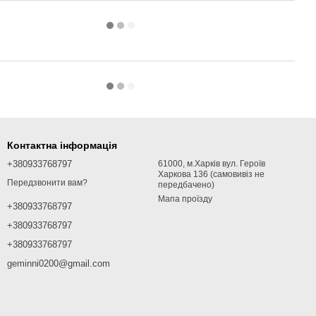
Контактна інформація
+380933768797
61000, м.Харків вул. Героїв
Харкова 136 (самовивіз не
Передзвонити вам?
передбачено)
Мапа проїзду
+380933768797
+380933768797
+380933768797
geminni0200@gmail.com