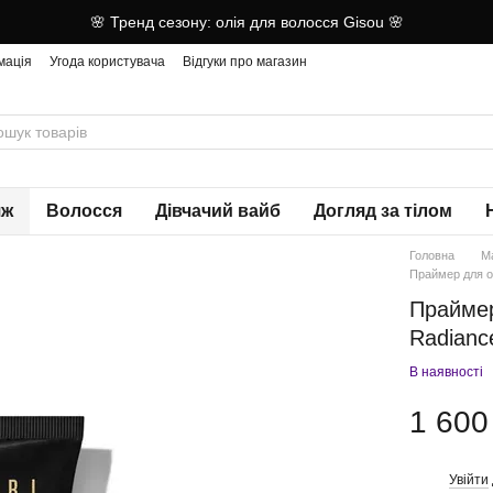
🌸 Тренд сезону: олія для волосся Gisou 🌸
мація
Угода користувача
Відгуки про магазин
яж
Волосся
Дівчачий вайб
Догляд за тілом
Головна
М
Праймер для о
Праймер
Radianc
В наявності
1 600
Увійти
%