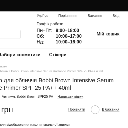
Порівняння
Укр
Рус
Бажання
Вхід
Графік роботи:
Пн–Пт:
9:00–18:00
Мій кошик
Сб:
10:00–17:00
Нд:
10:00–16:00
Набори косметики
Стікери
акіяж
бличчя Bobbi Brown Intensive Serum Radiance Primer SPF 25 PA++ 40ml
 для обличчя Bobbi Brown Intensive Serum
e Primer SPF 25 PA++ 40ml
Артикул: Bobbi Brown SPF25 PA
Написати відгук
 грн
Порівняти
В бажання
для відображення накопичувальної знижки