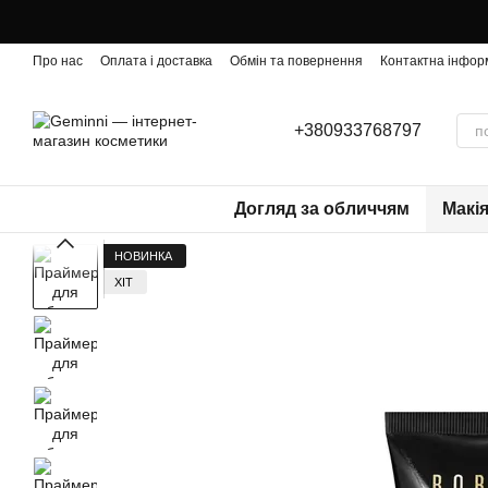
Перейти до основного контенту
Про нас
Оплата і доставка
Обмін та повернення
Контактна інфор
+380933768797
Догляд за обличчям
Макі
НОВИНКА
ХІТ