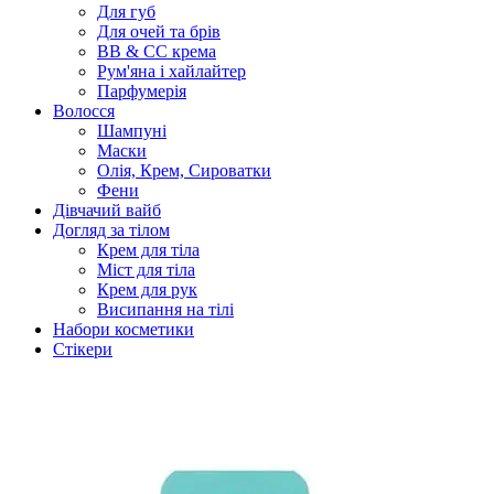
Для губ
Для очей та брів
BB & CC крема
Рум'яна і хайлайтер
Парфумерія
Волосся
Шампуні
Маски
Олія, Крем, Сироватки
Фени
Дівчачий вайб
Догляд за тілом
Крем для тіла
Міст для тіла
Крем для рук
Висипання на тілі
Набори косметики
Стікери