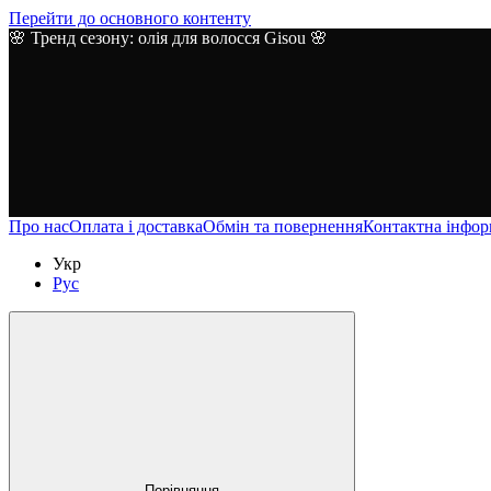
Перейти до основного контенту
🌸 Тренд сезону: олія для волосся Gisou 🌸
Про нас
Оплата і доставка
Обмін та повернення
Контактна інфор
Укр
Рус
Порівняння