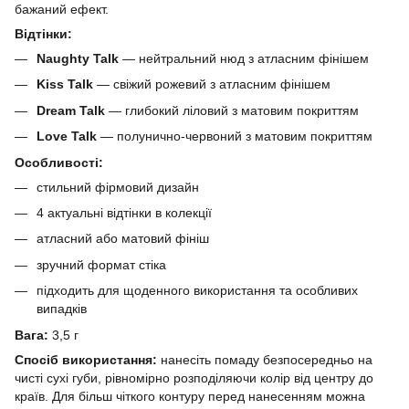
бажаний ефект.
Відтінки:
Naughty Talk
— нейтральний нюд з атласним фінішем
Kiss Talk
— свіжий рожевий з атласним фінішем
Dream Talk
— глибокий ліловий з матовим покриттям
Love Talk
— полунично-червоний з матовим покриттям
Особливості:
стильний фірмовий дизайн
4 актуальні відтінки в колекції
атласний або матовий фініш
зручний формат стіка
підходить для щоденного використання та особливих
випадків
Вага:
3,5 г
Спосіб використання:
нанесіть помаду безпосередньо на
чисті сухі губи, рівномірно розподіляючи колір від центру до
країв. Для більш чіткого контуру перед нанесенням можна