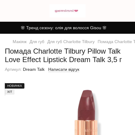
🌸 Тренд сезону: олія для волосся Gisou 🌸
Макіяж
Для губ
Для губ Charlotte Tilbury
Помада Charlotte Ti
Помада Charlotte Tilbury Pillow Talk
Love Effect Lipstick Dream Talk 3,5 г
Артикул:
Dream Talk
Написати відгук
НОВИНКА
ХІТ