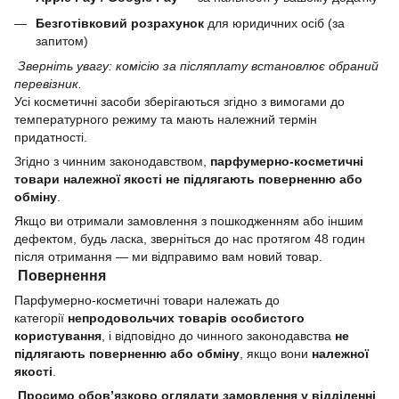
Безготівковий розрахунок
для юридичних осіб (за
запитом)
Зверніть увагу: комісію за післяплату встановлює обраний
перевізник.
Усі косметичні засоби зберігаються згідно з вимогами до
температурного режиму та мають належний термін
придатності.
Згідно з чинним законодавством,
парфумерно-косметичні
товари належної якості не підлягають поверненню або
обміну
.
Якщо ви отримали замовлення з пошкодженням або іншим
дефектом, будь ласка, зверніться до нас протягом 48 годин
після отримання — ми відправимо вам новий товар.
Повернення
Парфумерно-косметичні товари належать до
категорії
непродовольчих товарів особистого
користування
, і відповідно до чинного законодавства
не
підлягають поверненню або обміну
, якщо вони
належної
якості
.
Просимо обов’язково оглядати замовлення у відділенні