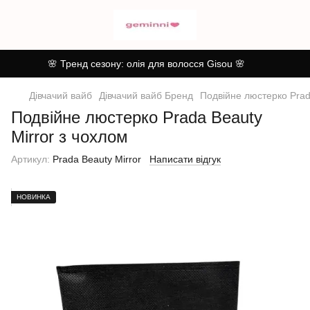
🌸 Тренд сезону: олія для волосся Gisou 🌸
Дівчачий вайб
Дівчачий вайб Бренд
Подвійне люстерко Prad
Подвійне люстерко Prada Beauty
Mirror з чохлом
Артикул:
Prada Beauty Mirror
Написати відгук
НОВИНКА