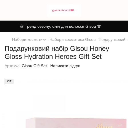
🌸 Тренд сезону: олія для волосся Gisou 🌸
Набори косметики
Набори косметики Gisou
Подарунковий на
Подарунковий набір Gisou Honey
Gloss Hydration Heroes Gift Set
Артикул:
Gisou Gift Set
Написати відгук
ХІТ