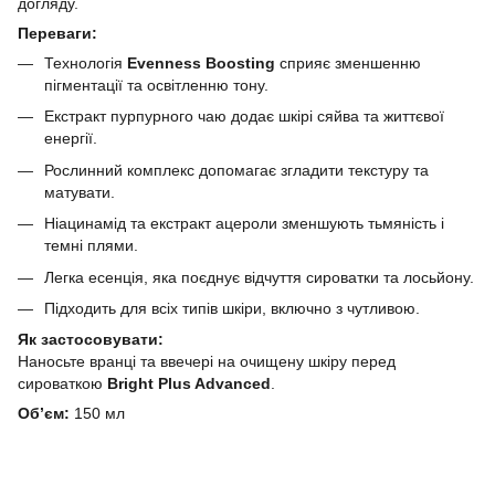
догляду.
Переваги:
Технологія
Evenness Boosting
сприяє зменшенню
пігментації та освітленню тону.
Екстракт пурпурного чаю додає шкірі сяйва та життєвої
енергії.
Рослинний комплекс допомагає згладити текстуру та
матувати.
Ніацинамід та екстракт ацероли зменшують тьмяність і
темні плями.
Легка есенція, яка поєднує відчуття сироватки та лосьйону.
Підходить для всіх типів шкіри, включно з чутливою.
Як застосовувати:
Наносьте вранці та ввечері на очищену шкіру перед
сироваткою
Bright Plus Advanced
.
Об’єм:
150 мл