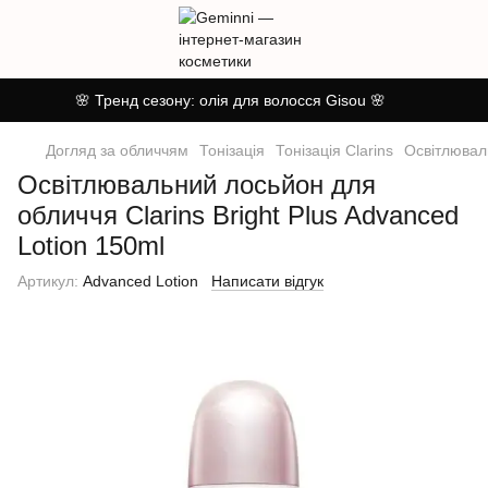
🌸 Тренд сезону: олія для волосся Gisou 🌸
Догляд за обличчям
Тонізація
Тонізація Clarins
Освітлюваль
Освітлювальний лосьйон для
обличчя Clarins Bright Plus Advanced
Lotion 150ml
Артикул:
Advanced Lotion
Написати відгук