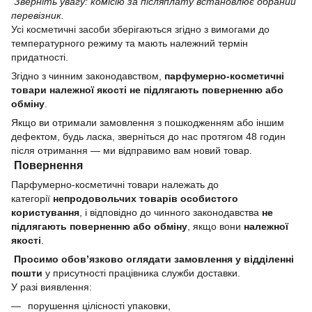
Зверніть увагу: комісію за післяплату встановлює обраний
перевізник.
Усі косметичні засоби зберігаються згідно з вимогами до
температурного режиму та мають належний термін
придатності.
Згідно з чинним законодавством,
парфумерно-косметичні
товари належної якості не підлягають поверненню або
обміну
.
Якщо ви отримали замовлення з пошкодженням або іншим
дефектом, будь ласка, зверніться до нас протягом 48 годин
після отримання — ми відправимо вам новий товар.
Повернення
Парфумерно-косметичні товари належать до
категорії
непродовольчих товарів особистого
користування
, і відповідно до чинного законодавства
не
підлягають поверненню або обміну
, якщо вони
належної
якості
.
Просимо обов’язково оглядати замовлення у відділенні
пошти
у присутності працівника служби доставки.
У разі виявлення:
порушення цілісності упаковки,