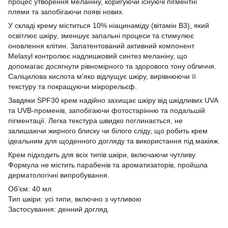
процес утворення меланіну, коригуючи існуючі пігментні
плями та запобігаючи появі нових.
У складі крему міститься 10% ніацинаміду (вітамін B3), який
освітлює шкіру, зменшує запальні процеси та стимулює
оновлення клітин. Запатентований активний компонент
Melasyl контролює надлишковий синтез меланіну, що
допомагає досягнути рівномірного та здорового тону обличчя.
Саліцилова кислота м'яко відлущує шкіру, вирівнюючи її
текстуру та покращуючи мікрорельєф.
Завдяки SPF30 крем надійно захищає шкіру від шкідливих UVA
та UVB-променів, запобігаючи фотостарінню та подальшій
пігментації. Легка текстура швидко поглинається, не
залишаючи жирного блиску чи білого сліду, що робить крем
ідеальним для щоденного догляду та використання під макіяж.
Крем підходить для всіх типів шкіри, включаючи чутливу.
Формула не містить парабенів та ароматизаторів, пройшла
дерматологічні випробування.
Об’єм: 40 мл
Тип шкіри: усі типи, включно з чутливою
Застосування: денний догляд