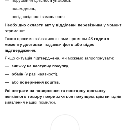
порушення цілісності упаковки,
пошкоджень,
невідповідності замовлення —
Необхідно скласти акт у відділенні перевізника
у момент
отримання.
Також просимо зв’язатися з нами протягом 48
годин з
моменту доставки
, надавши
фото або відео
підтвердження
.
Якщо ситуація підтверджена, ми можемо запропонувати:
знижку на наступну покупку
,
обмін
(у разі наявності),
або
повернення коштів
.
Усі витрати на повернення та повторну доставку
неякісного товару покриваються покупцем
, крім випадків
виявлення нашої помилки.