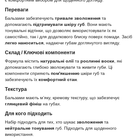
є комфортним вибором для щоденного догляду.
Переваги
Бальзами забезпечують
тривале зволоження
та
допомагають
підтримувати шкіру губ
. Вони мають
тонувальні відтінки, що дозволяє використовувати їх як
самостійно, так і для додаткового блиску поверх помади. Засіб
легко наноситься
, надаючи губам доглянутого вигляду.
Склад / Ключові компоненти
Формула містить
натуральні олії
та
рослинні воски
, які
допомагають глибоко зволожувати та живити губи. Ці
компоненти сприяють
пом'якшенню
шкіри губ та
забезпечують їх
комфортний стан
.
Текстура
Бальзами мають м’яку, кремову текстуру, що забезпечує
глянцевий фініш
на губах.
Для кого підходить
Набір підходить для тих, хто шукає
зволоження
та
нейтральне тонування
губ. Підходить для щоденного
використання.