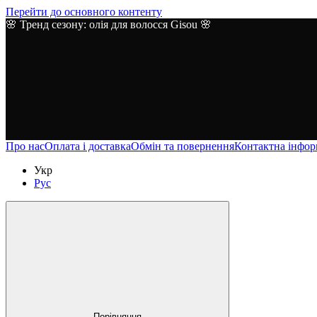
Перейти до основного контенту
🌸 Тренд сезону: олія для волосся Gisou 🌸
Про нас
Оплата і доставка
Обмін та повернення
Контактна інфор
Укр
Рус
Порівняння