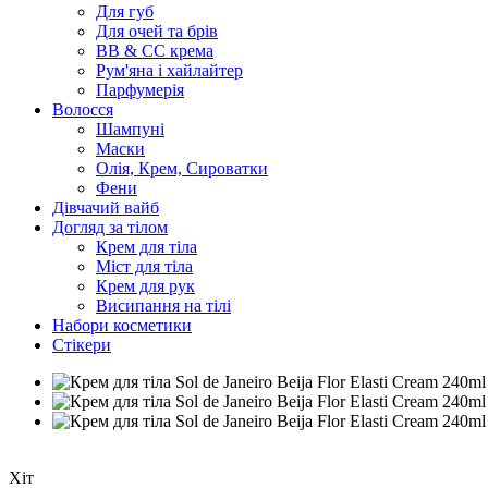
Для губ
Для очей та брів
BB & CC крема
Рум'яна і хайлайтер
Парфумерія
Волосся
Шампуні
Маски
Олія, Крем, Сироватки
Фени
Дівчачий вайб
Догляд за тілом
Крем для тіла
Міст для тіла
Крем для рук
Висипання на тілі
Набори косметики
Стікери
Розпродаж
Хіт