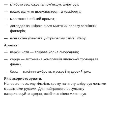
глибоко зволожує та пом’якшує шкіру рук;
надає відчуття шовковистості та комфорту;
має тонкий стійкий аромат;
доглядає за шкірою після миття чи впливу зовнішніх
факторів;
елегантна упаковка у фірмовому стилі Tiffany.
Аромат:
верхні ноти — яскрава чорна смородина;
серце — витончена композиція японської троянди та
фіалки;
база — насіння амбрети, мускус і пудровий ірис.
Як використовувати:
Наносьте невелику кількість крему на чисту шкіру рук легкими
масажними рухами. Для найкращого результату
використовуйте щодня, особливо після миття рук.