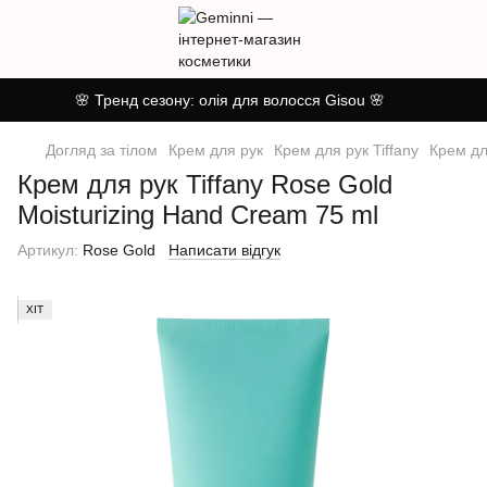
🌸 Тренд сезону: олія для волосся Gisou 🌸
Догляд за тілом
Крем для рук
Крем для рук Tiffany
Крем дл
Крем для рук Tiffany Rose Gold
Moisturizing Hand Cream 75 ml
Артикул:
Rose Gold
Написати відгук
ХІТ