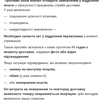
Просимо обов’язково оглядати замовлення у відділенні
пошти
у присутності працівника служби доставки.
У разі виявлення:
порушення цілісності упаковки,
пошкоджень,
невідповідності замовлення —
Необхідно скласти акт у відділенні перевізника
у момент
отримання.
Також просимо зв’язатися з нами протягом 48
годин з
моменту доставки
, надавши
фото або відео
підтвердження
.
Якщо ситуація підтверджена, ми можемо запропонувати:
знижку на наступну покупку
,
обмін
(у разі наявності),
або
повернення коштів
.
Усі витрати на повернення та повторну доставку
неякісного товару покриваються покупцем
, крім випадків
виявлення нашої помилки.