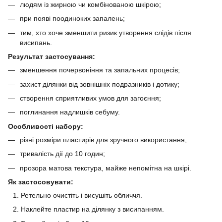
людям із жирною чи комбінованою шкірою;
при появі поодиноких запалень;
тим, хто хоче зменшити ризик утворення слідів після
висипань.
Результат застосування:
зменшення почервоніння та запальних процесів;
захист ділянки від зовнішніх подразників і дотику;
створення сприятливих умов для загоєння;
поглинання надлишків себуму.
Особливості набору:
різні розміри пластирів для зручного використання;
тривалість дії до 10 годин;
прозора матова текстура, майже непомітна на шкірі.
Як застосовувати:
Ретельно очистіть і висушіть обличчя.
Наклейте пластир на ділянку з висипанням.