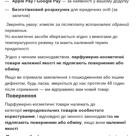
Apple Pay / Google Pay
— за наявності у вашому додатку
Безготівковий розрахунок
для юридичних осіб (за
запитом)
Зверніть увагу: комісію за післяплату встановлює обраний
перевізник.
Усі косметичні засоби зберігаються згідно з вимогами до
температурного режиму та мають належний термін
придатності.
Згідно з чинним законодавством,
парфумерно-косметичні
товари належної якості не підлягають поверненню або
обміну
.
Якщо ви отримали замовлення з пошкодженням або іншим
дефектом, будь ласка, зверніться до нас протягом 48 годин
після отримання — ми відправимо вам новий товар.
Повернення
Парфумерно-косметичні товари належать до
категорії
непродовольчих товарів особистого
користування
, і відповідно до чинного законодавства
не
підлягають поверненню або обміну
, якщо вони
належної
якості
.