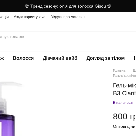
🌸 Тренд сезону: олія для волосся Gisou 🌸
мація
Угода користувача
Відгуки про магазин
яж
Волосся
Дівчачий вайб
Догляд за тілом
Головна
Д
Гель-мікропілі
Гель-мі
B3 Clari
В наявності
800 г
Оптові ціни