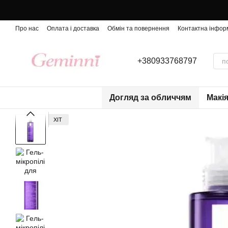
Перейти до основного контенту
Про нас
Оплата і доставка
Обмін та повернення
Контактна інфор
+380933768797
Догляд за обличчям
Макі
ХІТ