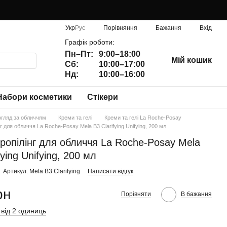
Порівняння
Укр
Рус
Бажання
Вхід
Графік роботи:
Пн–Пт:
9:00–18:00
Мій кошик
Сб:
10:00–17:00
Нд:
10:00–16:00
Набори косметики
Стікери
огляд за обличчям
Креми та гелі
Креми та гелі La Roche-Posay
нг для обличчя La Roche-Posay Mela B3 Clarifying Unifying, 200 мл
кропілінг для обличчя La Roche-Posay Mela
fying Unifying, 200 мл
Артикул: Mela B3 Clarifying
Написати відгук
рн
Порівняти
В бажання
 від 2 одиниць