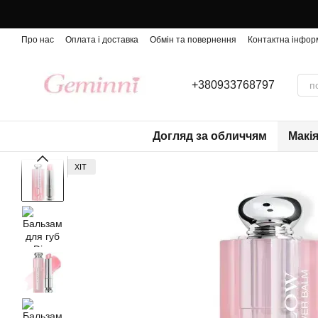
Перейти до основного контенту
Про нас
Оплата і доставка
Обмін та повернення
Контактна інфор
+380933768797
Догляд за обличчям
Макі
ХІТ