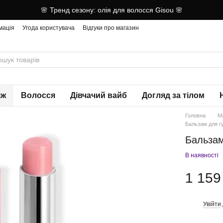
🌸 Тренд сезону: олія для волосся Gisou 🌸
мація
Угода користувача
Відгуки про магазин
яж
Волосся
Дівчачий вайб
Догляд за тілом
Головна
М
Бальзам для гу
Бальзам 
В наявності
1 159
Увійти
%