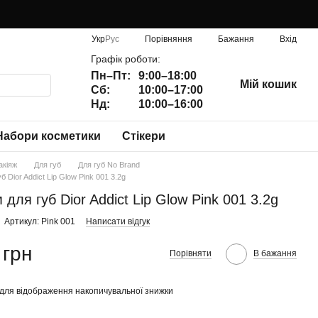
Порівняння
Укр
Рус
Бажання
Вхід
Графік роботи:
Пн–Пт:
9:00–18:00
Мій кошик
Сб:
10:00–17:00
Нд:
10:00–16:00
Набори косметики
Стікери
акіяж
Для губ
Для губ No Brand
б Dior Addict Lip Glow Pink 001 3.2g
для губ Dior Addict Lip Glow Pink 001 3.2g
Артикул: Pink 001
Написати відгук
 грн
Порівняти
В бажання
для відображення накопичувальної знижки