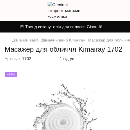
🌸 Тренд сезону: олія для волосся Gisou 🌸
Дівчачий вайб
Дівчачий вайб Kimairay
Масажер для обличчя
Масажер для обличчя Kimairay 1702
Артикул:
1702
1 відгук
−19%