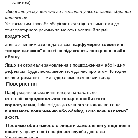
запитом)
Зверніть увагу: комісію за післяплату встановлює обраний
перевізник.
Усі косметичні засоби зберігаються згідно з вимогами до
температурного режиму та мають належний термін
придатності.
Згідно з чинним законодавством,
парфумерно-косметичні
товари належної якості не підлягають поверненню або
обміну
.
Якщо ви отримали замовлення з пошкодженням або іншим
дефектом, будь ласка, зверніться до нас протягом 48 годин
після отримання — ми відправимо вам новий товар.
Повернення
Парфумерно-косметичні товари належать до
категорії
непродовольчих товарів особистого
користування
, і відповідно до чинного законодавства
не
підлягають поверненню або обміну
, якщо вони
належної
якості
.
Просимо обов’язково оглядати замовлення у відділенні
пошти
у присутності працівника служби доставки.
У разі виявлення: