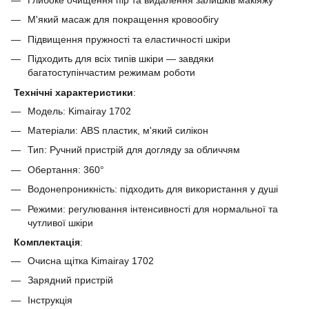
Глибоке очищення пір та видалення залишків макіяжу
М'який масаж для покращення кровообігу
Підвищення пружності та еластичності шкіри
Підходить для всіх типів шкіри — завдяки
багатоступінчастим режимам роботи
Технічні характеристики
:
Модель: Kimairay 1702
Матеріали: ABS пластик, м'який силікон
Тип: Ручний пристрій для догляду за обличчям
Обертання: 360°
Водонепроникність: підходить для використання у душі
Режими: регулювання інтенсивності для нормальної та
чутливої шкіри
Комплектація
:
Очисна щітка Kimairay 1702
Зарядний пристрій
Інструкція