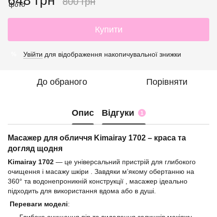
648 грн
800 грн
Купити
Увійти
для відображення накопичувальної знижки
%
До обраного
Порівняти
Опис
Відгуки
1
Масажер для обличчя Kimairay 1702 – краса та
догляд щодня
Kimairay 1702
— це універсальний пристрій для глибокого
очищення і масажу шкіри . Завдяки м’якому обертанню на
360° та водонепроникній конструкції , масажер ідеально
підходить для використання вдома або в душі.
Переваги моделі
: