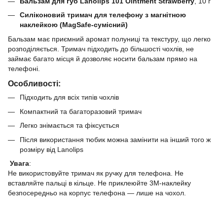
Бальзам для губ Lanolips 101 Ointment Strawberry
, 10 г
Силіконовий тримач для телефону з магнітною
наклейкою (MagSafe-сумісний)
Бальзам має приємний аромат полуниці та текстуру, що легко
розподіляється. Тримач підходить до більшості чохлів, не
займає багато місця й дозволяє носити бальзам прямо на
телефоні.
Особливості:
Підходить для всіх типів чохлів
Компактний та багаторазовий тримач
Легко знімається та фіксується
Після використання тюбик можна замінити на інший того ж
розміру від Lanolips
Увага
:
Не використовуйте тримач як ручку для телефона. Не
вставляйте пальці в кільце. Не приклеюйте 3M-наклейку
безпосередньо на корпус телефона — лише на чохол.