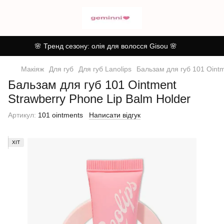
🌸 Тренд сезону: олія для волосся Gisou 🌸
Макіяж
Для губ
Для губ Lanolips
Бальзам для губ 101 Ointm
Бальзам для губ 101 Ointment
Strawberry Phone Lip Balm Holder
Артикул:
101 ointments
Написати відгук
ХІТ