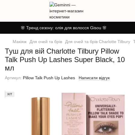
🌸 Тренд сезону: олія для волосся Gisou 🌸
Макіяж
Для очей та брів
Для очей та брів Charlotte Tilbury
Туш для вій Charlotte Tilbury Pillow
Talk Push Up Lashes Super Black, 10
мл
Артикул:
Pillow Talk Push Up Lashes
Написати відгук
ХІТ