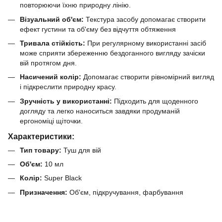
повторюючи їхню природну лінію.
Візуальний об'єм:
Текстура засобу допомагає створити
ефект густини та об'єму без відчуття обтяження
Тривала стійкість:
При регулярному використанні засіб
може сприяти збереженню бездоганного вигляду зачіски
вій протягом дня.
Насичений колір:
Допомагає створити рівномірний вигляд
і підкреслити природну красу.
Зручність у використанні:
Підходить для щоденного
догляду та легко наноситься завдяки продуманій
ергономіці щіточки.
Характеристики:
Тип товару:
Туш для вій
Об'єм:
10 мл
Колір:
Super Black
Призначення:
Об'єм, підкручування, фарбування