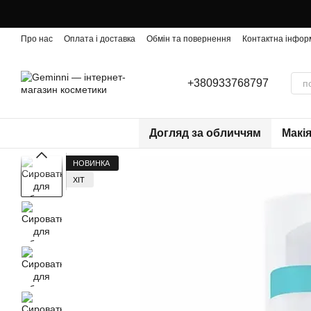
Перейти до основного контенту
Про нас
Оплата і доставка
Обмін та повернення
Контактна інфор
+380933768797
Догляд за обличчям
Макі
НОВИНКА
ХІТ