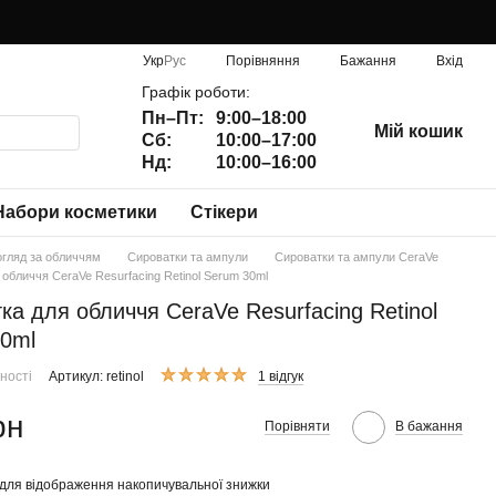
Порівняння
Укр
Рус
Бажання
Вхід
Графік роботи:
Пн–Пт:
9:00–18:00
Мій кошик
Сб:
10:00–17:00
Нд:
10:00–16:00
Набори косметики
Стікери
огляд за обличчям
Сироватки та ампули
Сироватки та ампули CeraVe
обличчя CeraVe Resurfacing Retinol Serum 30ml
ка для обличчя CeraVe Resurfacing Retinol
0ml
ності
Артикул: retinol
1 відгук
рн
Порівняти
В бажання
для відображення накопичувальної знижки