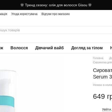
🌸 Тренд сезону: олія для волосся Gisou 🌸
мація
Угода користувача
Відгуки про магазин
яж
Волосся
Дівчачий вайб
Догляд за тілом
Головна
Д
Сироватка для 
Сироват
Serum 3
Немає в наяв
649 г
Увійти
%