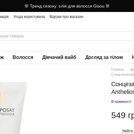
🌸 Тренд сезону: олія для волосся Gisou 🌸
мація
Угода користувача
Відгуки про магазин
яж
Волосся
Дівчачий вайб
Догляд за тілом
Головна
Д
Сонцезахисний
Сонцеза
Antheli
В наявності
549 г
Увійти
%