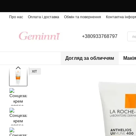
Перейти до основного контенту
Про нас
Оплата і доставка
Обмін та повернення
Контактна інфор
+380933768797
Догляд за обличчям
Макі
ХІТ