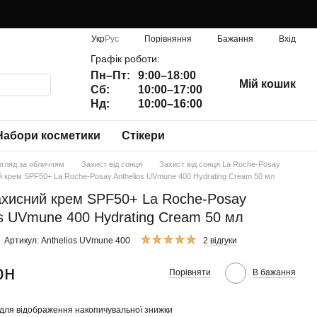
Порівняння
Укр
Рус
Бажання
Вхід
Графік роботи:
Пн–Пт:
9:00–18:00
Мій кошик
Сб:
10:00–17:00
Нд:
10:00–16:00
Набори косметики
Стікери
огляд за обличчям
Захист від сонця
Захист від сонця La Roche-Posay
 крем SPF50+ La Roche-Posay Anthelios UVmune 400 Hydrating Cream 50 мл
хисний крем SPF50+ La Roche-Posay
os UVmune 400 Hydrating Cream 50 мл
Артикул: Anthelios UVmune 400
2 відгуки
рн
Порівняти
В бажання
для відображення накопичувальної знижки