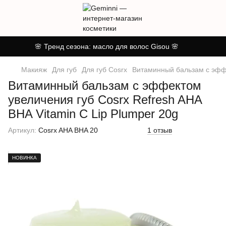
🌸 Тренд сезона: масло для волос Gisou 🌸
Макияж
Для губ
Для губ Cosrx
Витаминный бальзам с эффе
Витаминный бальзам с эффектом
увеличения губ Cosrx Refresh AHA
BHA Vitamin C Lip Plumper 20g
Артикул:
Cosrx AHA BHA 20
1 отзыв
НОВИНКА