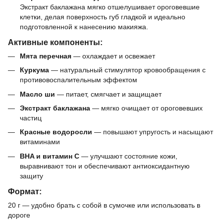
Экстракт баклажана мягко отшелушивает ороговевшие
клетки, делая поверхность губ гладкой и идеально
подготовленной к нанесению макияжа.
Активные компоненты:
Мята перечная
— охлаждает и освежает
Куркума
— натуральный стимулятор кровообращения с
противовоспалительным эффектом
Масло ши
— питает, смягчает и защищает
Экстракт баклажана
— мягко очищает от ороговевших
частиц
Красные водоросли
— повышают упругость и насыщают
витаминами
BHA и витамин C
— улучшают состояние кожи,
выравнивают тон и обеспечивают антиоксидантную
защиту
Формат:
20 г — удобно брать с собой в сумочке или использовать в
дороге