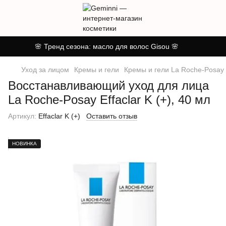
🌸 Тренд сезона: масло для волос Gisou 🌸
Уход за лицом
Кремы и гели
Кремы и гели La Roche-Posay
Восстанавливающий уход для лица
La Roche-Posay Effaclar K (+), 40 мл
Артикул:
Effaclar K (+)
Оставить отзыв
НОВИНКА