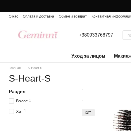
Перейти к основному контенту
О нас
Оплата и доставка
Обмен и возврат
Контактная информац
+380933768797
Уход за лицом
Макия
Главная
S-Heart-S
S-Heart-S
Раздел
1
Волос
1
Хит
ХИТ