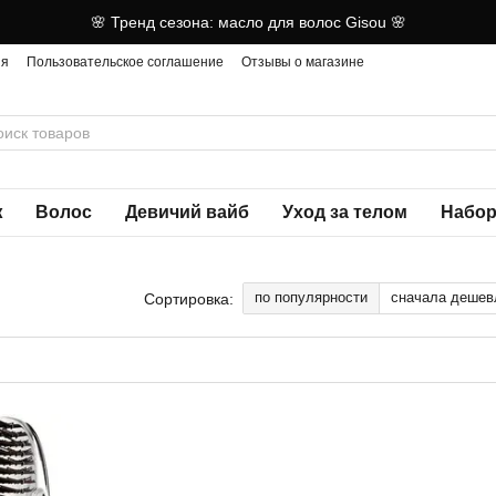
🌸 Тренд сезона: масло для волос Gisou 🌸
ия
Пользовательское соглашение
Отзывы о магазине
ж
Волос
Девичий вайб
Уход за телом
Набор
по популярности
сначала дешев
Сортировка: