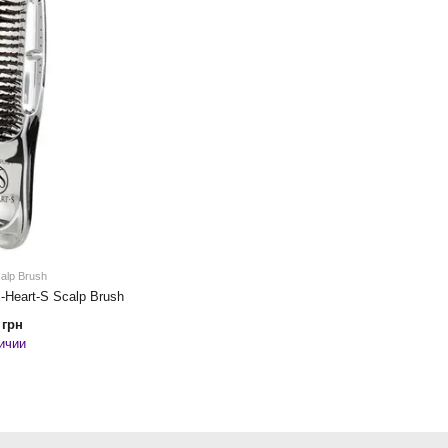
alp Brush
-Heart-S Scalp Brush
 грн
ичии