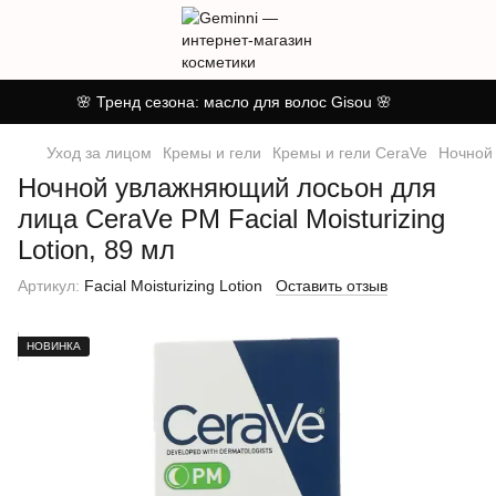
🌸 Тренд сезона: масло для волос Gisou 🌸
Уход за лицом
Кремы и гели
Кремы и гели CeraVe
Ночной 
Ночной увлажняющий лосьон для
лица CeraVe PM Facial Moisturizing
Lotion, 89 мл
Артикул:
Facial Moisturizing Lotion
Оставить отзыв
НОВИНКА