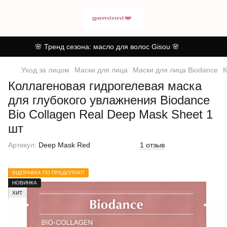
🌸 Тренд сезона: масло для волос Gisou 🌸
Уход за лицом
Маски для лица
Маски для лица Biodance
К
Коллагеновая гидрогелевая маска
для глубокого увлажнения Biodance
Bio Collagen Real Deep Mask Sheet 1
шт
Артикул:
Deep Mask Red
1 отзыв
ВІДПРАВКА ПО ПРЕДОПЛАТІ
НОВИНКА
ХИТ