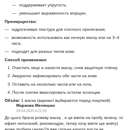
поддерживает упругость;
уменьшает выраженность морщин.
Преимущества:
гидрогелевая текстура для плотного прилегания;
возможность использовать как ночную маску или на 3–4
часа;
подходят для разных типов кожи.
Способ применения:
Очистить лицо и нанести маску, сняв защитную плёнку.
Аккуратно зафиксировать обе части на коже.
Оставить на несколько часов или на ночь.
После снятия вмассировать остатки эссенции.
Объём:
1 маска (вариант выбирается перед покупкой).
Маринка Мелюшко
29.04.2025 в 21:53
До цього брала рожеву маску , а це взяла на пробу зелену, то
ефект непоганий, рекомендую, тепер хочу взяти ще жовту)
може зробити скидку?я вже скільки купила масок,як