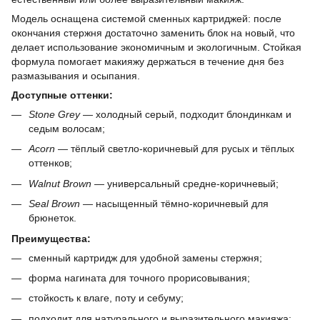
Модель оснащена системой сменных картриджей: после
окончания стержня достаточно заменить блок на новый, что
делает использование экономичным и экологичным. Стойкая
формула помогает макияжу держаться в течение дня без
размазывания и осыпания.
Доступные оттенки:
Stone Grey
— холодный серый, подходит блондинкам и
седым волосам;
Acorn
— тёплый светло-коричневый для русых и тёплых
оттенков;
Walnut Brown
— универсальный средне-коричневый;
Seal Brown
— насыщенный тёмно-коричневый для
брюнеток.
Преимущества:
сменный картридж для удобной замены стержня;
форма нагината для точного прорисовывания;
стойкость к влаге, поту и себуму;
подходит для натурального и выразительного макияжа;